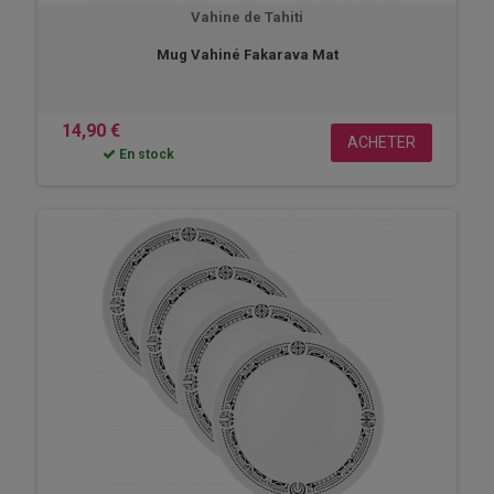
Vahine de Tahiti
Mug Vahiné Fakarava Mat
14,90 €
ACHETER
En stock