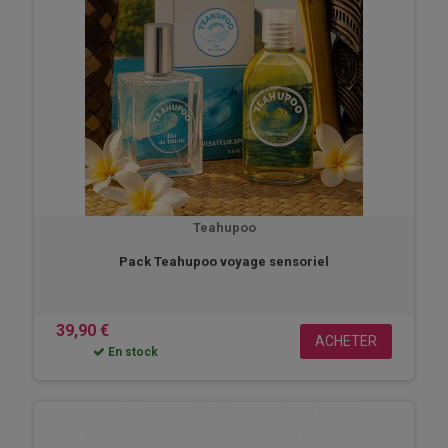
Teahupoo
Pack Teahupoo voyage sensoriel
39,90 €
ACHETER
En stock