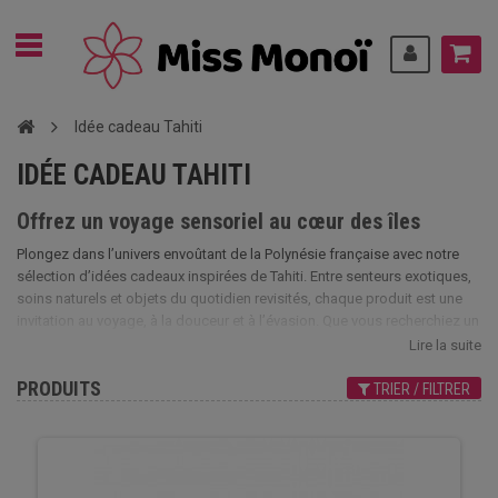
Idée cadeau Tahiti
IDÉE CADEAU TAHITI
Offrez un voyage sensoriel au cœur des îles
Plongez dans l’univers envoûtant de la Polynésie française avec notre
sélection d’idées cadeaux inspirées de Tahiti. Entre senteurs exotiques,
soins naturels et objets du quotidien revisités, chaque produit est une
invitation au voyage, à la douceur et à l’évasion. Que vous recherchiez un
cadeau raffiné ou une attention originale, notre collection réunit une
Lire la suite
large gamme de produits pour faire plaisir à coup sûr. Découvrez nos
PRODUITS
coffrets cadeaux soigneusement composés, parfaits pour offrir un
TRIER / FILTRER
concentré de bien-être aux parfums de Tahiti monoï et de fleurs de tiaré.
Laissez-vous séduire par nos parfums aux notes ensoleillées, véritables
signatures olfactives des îles, ou encore par nos packs exclusifs
regroupant les indispensables beauté et détente.